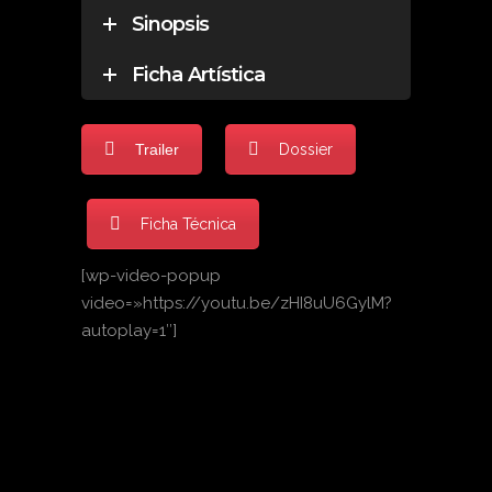
Sinopsis
Ficha Artística
Trailer
Dossier
Ficha Técnica
[wp-video-popup
video=»https://youtu.be/zHI8uU6GylM?
autoplay=1″]