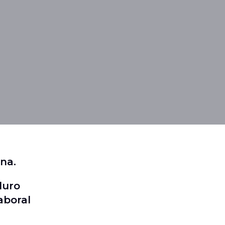
na.
duro
aboral