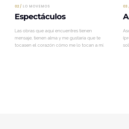
02
LO MOVEMOS
03
Espectáculos
A
Las obras que aquí encuentres tienen
As
mensaje, tienen alma y me gustaría que te
(p
tocasen el corazón cómo me lo tocan a mí.
sol