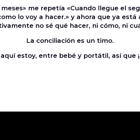
 meses» me repetía «Cuando llegue el se
como lo voy a hacer.» y ahora que ya está 
tivamente no sé qué hacer, ni cómo, ni cu
La conciliación es un timo.
aquí estoy, entre bebé y portátil, así que ¡a