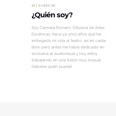
01
SOBRE MI
¿Quién soy?
Soy Carmela Romero. Difusora de Artes
Escénicas. Hace ya unos años que he
entregado mi vida al teatro, así en caída
libre, pero antes me había dedicado en
exclusiva al audiovisual y hoy estoy
trabajando en una fusión muy inusual
¡Sálvese quién pueda!