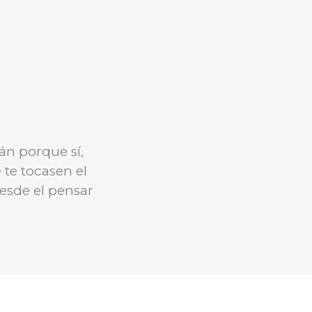
án porque sí,
te tocasen el
desde el pensar