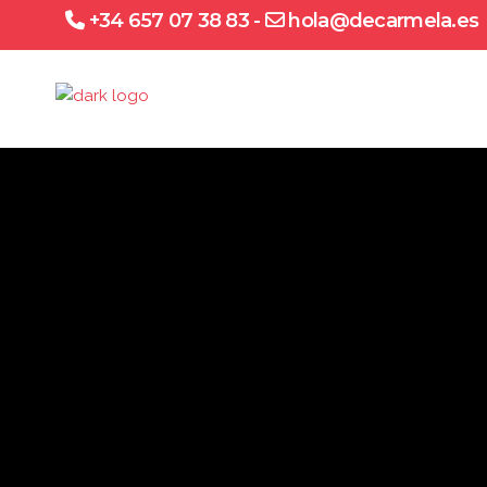
+34 657 07 38 83
-
hola@decarmela.es
657 07 38 83 - hola@decarmela.es