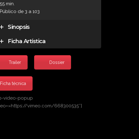
55 min.
Público de 3 a 103
Sinopsis
Ficha Artística
Trailer
Dossier
Ficha técnica
p-video-popup
deo=»https://vimeo.com/668300535″]