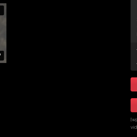
[w
vi