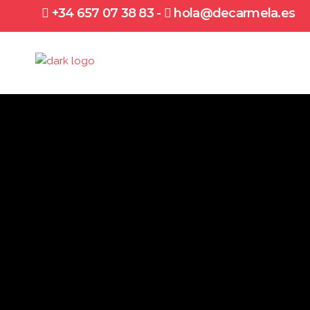
+34 657 07 38 83
-
hola@decarmela.es
657 07 38 83 - hola@decarmela.es