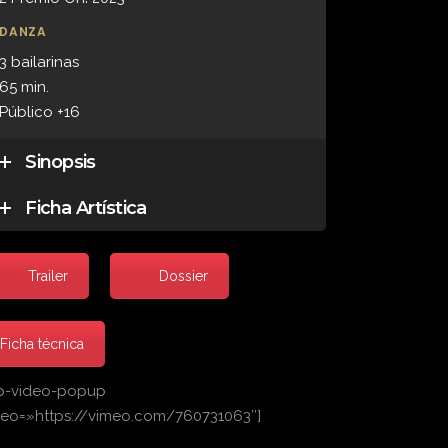
DANZA
3 bailarinas
65 min.
Público +16
Sinopsis
Ficha Artística
Trailer
Dossier
Ficha técnica
p-video-popup
deo=»https://vimeo.com/760731063″]