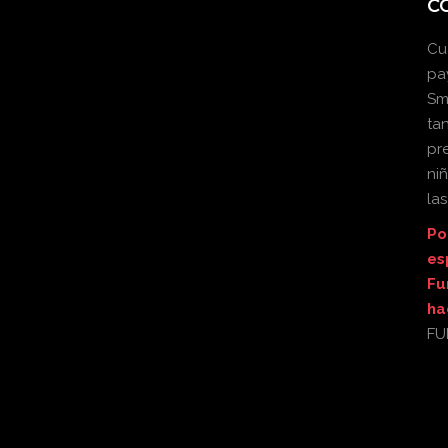
C
Cu
pa
Sm
ta
pr
ni
la
Po
es
Fu
ha
FU